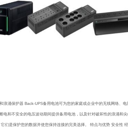
和浪涌保护器
Back-UPS备用电池可为您的家庭或企业中的无线网络、
断电和不安全的电压波动期间提供备用电池，以及针对破坏性的浪涌和尖峰
，它们是保护您的数据并使您保持连接的完美选择。
特点与优势
安全性
经