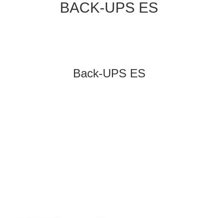
BACK-UPS ES
Back-UPS ES